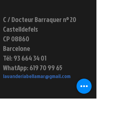
C / Docteur Barraquer nº 20
Castelldefels
CP 08860
Barcelone
Tél:
93 664 34 01
WhatApp:
619 70 99 65
lavanderiabellamar@gmail.com
EMPLACEMENT